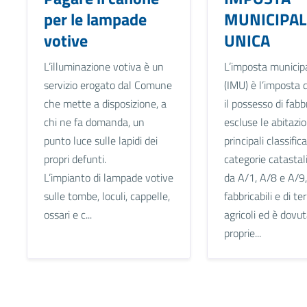
per le lampade
MUNICIPAL
votive
UNICA
L’illuminazione votiva è un
L’imposta municipa
servizio erogato dal Comune
(IMU) è l’imposta 
che mette a disposizione, a
il possesso di fabbr
chi ne fa domanda, un
escluse le abitazio
punto luce sulle lapidi dei
principali classific
propri defunti.
categorie catastal
L’impianto di lampade votive
da A/1, A/8 e A/9,
sulle tombe, loculi, cappelle,
fabbricabili e di te
ossari e c...
agricoli ed è dovut
proprie...