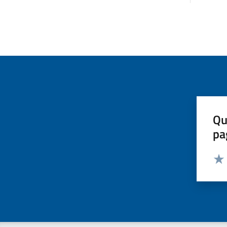
Qu
pa
Valut
Valu