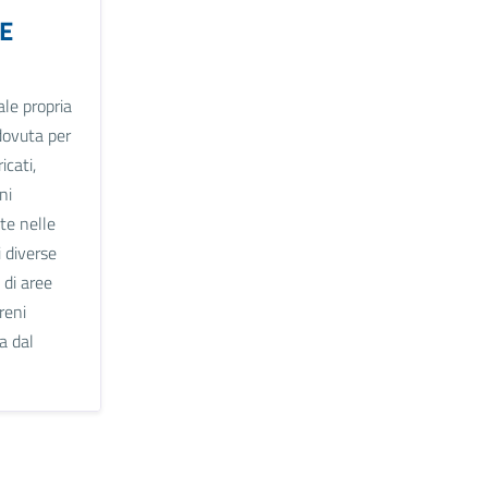
E
le propria
dovuta per
icati,
ni
ate nelle
i diverse
 di aree
rreni
a dal