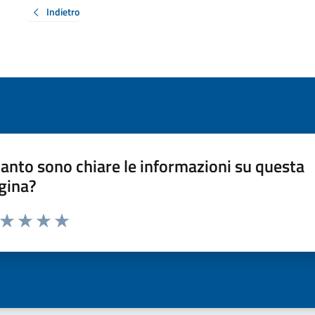
Indietro
anto sono chiare le informazioni su questa
gina?
a da 1 a 5 stelle la pagina
ta 1 stelle su 5
Valuta 2 stelle su 5
Valuta 3 stelle su 5
Valuta 4 stelle su 5
Valuta 5 stelle su 5