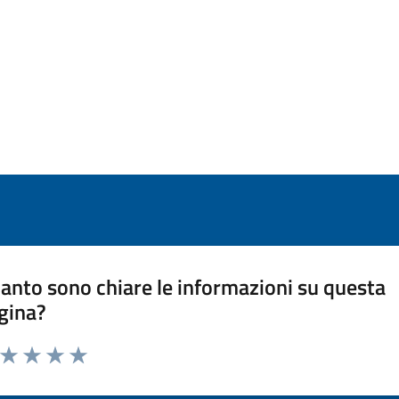
anto sono chiare le informazioni su questa
gina?
a da 1 a 5 stelle la pagina
ta 1 stelle su 5
Valuta 2 stelle su 5
Valuta 3 stelle su 5
Valuta 4 stelle su 5
Valuta 5 stelle su 5