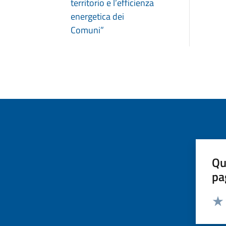
territorio e l’efficienza
energetica dei
Comuni”
Qu
pa
Valut
Valu