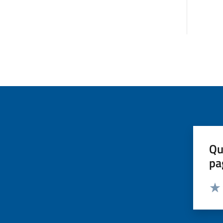
Qu
pa
Valut
Valu