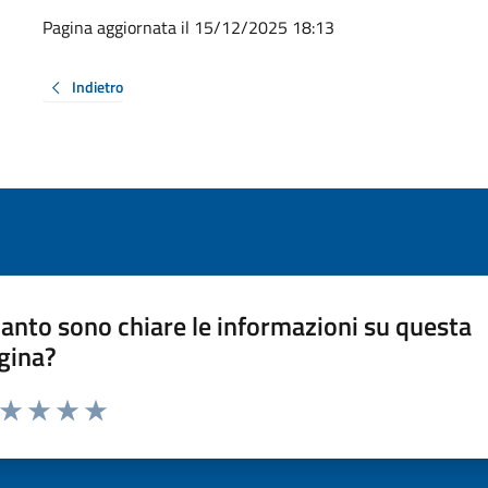
Pagina aggiornata il 15/12/2025 18:13
Indietro
anto sono chiare le informazioni su questa
gina?
a da 1 a 5 stelle la pagina
ta 1 stelle su 5
Valuta 2 stelle su 5
Valuta 3 stelle su 5
Valuta 4 stelle su 5
Valuta 5 stelle su 5