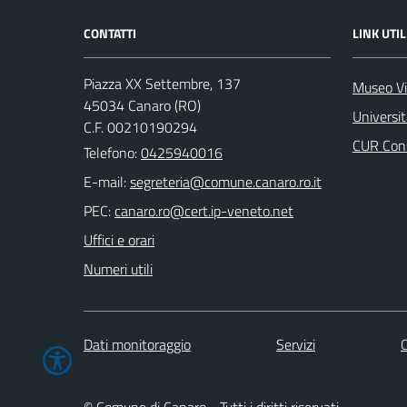
CONTATTI
LINK UTIL
Piazza XX Settembre, 137
Museo Vi
45034 Canaro (RO)
Universi
C.F. 00210190294
CUR Cons
Telefono:
0425940016
E-mail:
PEC:
Uffici e orari
Numeri utili
Dati monitoraggio
Servizi
C
© Comune di Canaro - Tutti i diritti riservati