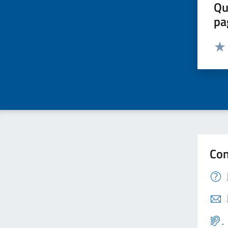
Qu
pa
Valut
Valu
Con