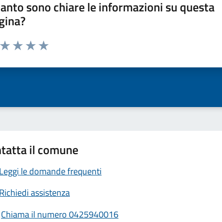
anto sono chiare le informazioni su questa
gina?
a da 1 a 5 stelle la pagina
ta 1 stelle su 5
Valuta 2 stelle su 5
Valuta 3 stelle su 5
Valuta 4 stelle su 5
Valuta 5 stelle su 5
tatta il comune
Leggi le domande frequenti
Richiedi assistenza
Chiama il numero 0425940016