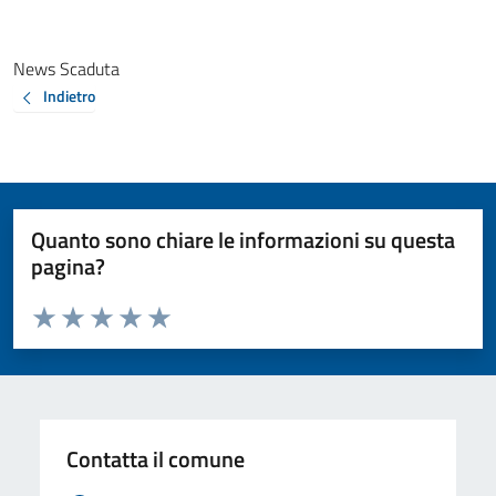
News Scaduta
Indietro
Quanto sono chiare le informazioni su questa
pagina?
Valuta da 1 a 5 stelle la pagina
Valuta 1 stelle su 5
Valuta 2 stelle su 5
Valuta 3 stelle su 5
Valuta 4 stelle su 5
Valuta 5 stelle su 5
Contatta il comune