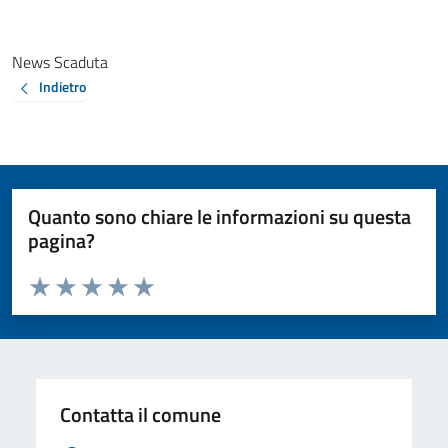
News Scaduta
Indietro
Quanto sono chiare le informazioni su questa
pagina?
Valuta da 1 a 5 stelle la pagina
Valuta 1 stelle su 5
Valuta 2 stelle su 5
Valuta 3 stelle su 5
Valuta 4 stelle su 5
Valuta 5 stelle su 5
Contatta il comune