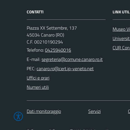
CONTATTI
LINK UTIL
Piazza XX Settembre, 137
Museo Vi
45034 Canaro (RO)
Universi
C.F. 00210190294
CUR Cons
Telefono:
0425940016
E-mail:
PEC:
Uffici e orari
Numeri utili
Dati monitoraggio
Servizi
C