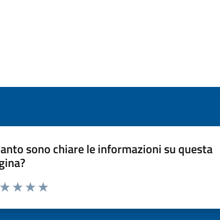
anto sono chiare le informazioni su questa
gina?
a da 1 a 5 stelle la pagina
ta 1 stelle su 5
Valuta 2 stelle su 5
Valuta 3 stelle su 5
Valuta 4 stelle su 5
Valuta 5 stelle su 5