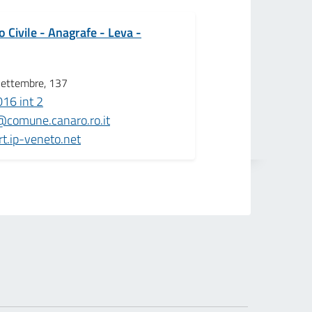
o Civile - Anagrafe - Leva -
Settembre, 137
16 int 2
@comune.canaro.ro.it
t.ip-veneto.net