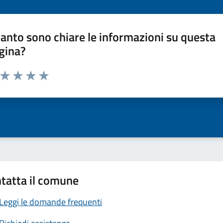
anto sono chiare le informazioni su questa
gina?
a da 1 a 5 stelle la pagina
ta 1 stelle su 5
Valuta 2 stelle su 5
Valuta 3 stelle su 5
Valuta 4 stelle su 5
Valuta 5 stelle su 5
tatta il comune
Leggi le domande frequenti