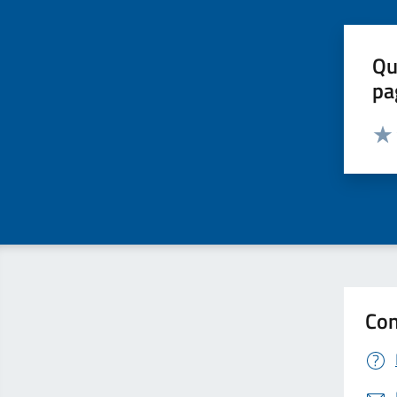
Qu
pa
Valut
Valu
Con